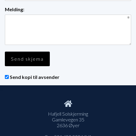
Melding:
Send kopi til avsender
Hafjell Solskjerming
Gamlevegen 35
2636 Øyer