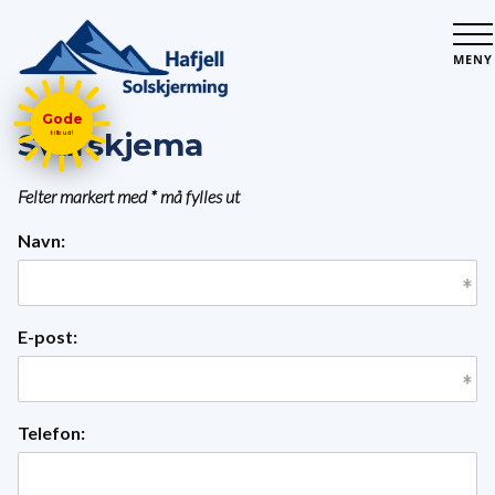
MENY
Gode
Svarskjema
tilbud!
Felter markert med * må fylles ut
Navn:
E-post:
Telefon: